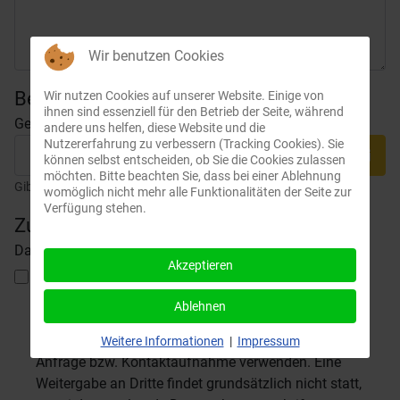
Wir benutzen Cookies
Bei Anfrage zum Probetraining
Wir nutzen Cookies auf unserer Website. Einige von
ihnen sind essenziell für den Betrieb der Seite, während
Geburtsdatum
andere uns helfen, diese Website und die
Nutzererfahrung zu verbessern (Tracking Cookies). Sie
können selbst entscheiden, ob Sie die Cookies zulassen
Kalen
möchten. Bitte beachten Sie, dass bei einer Ablehnung
Gib das Geburtsdatum an, damit wir das richtige Team finden.
womöglich nicht mehr alle Funktionalitäten der Seite zur
Verfügung stehen.
Zustimmung
Datenschutz
*
Akzeptieren
Datenschutz
Wenn Sie die im Kontaktformular eingegebenen
Daten durch Klick auf den nachfolgenden Button
Ablehnen
übersenden, erklären Sie sich damit einverstanden,
dass wir Ihre Angaben für die Beantwortung Ihrer
Weitere Informationen
|
Impressum
Anfrage bzw. Kontaktaufnahme verwenden. Eine
Weitergabe an Dritte findet grundsätzlich nicht statt,