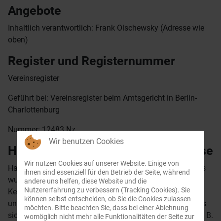
Angebote
Inhaltlich verantwortlich: Frank Olschewsky (Adresse wie
oben)
Register und Registernummer
Vereinsregister
Geführt bei: Vereinsregister beim Amtsgericht in Berlin-
Charlottenburg
Nummer: 12483 Nz
Wir benutzen Cookies
Haftungs- und Schutzrechtshinweise
Wir nutzen Cookies auf unserer Website. Einige von
Haftungsausschluss: Die Inhalte dieses Onlineangebotes
ihnen sind essenziell für den Betrieb der Seite, während
wurden sorgfältig und nach unserem aktuellen
andere uns helfen, diese Website und die
Nutzererfahrung zu verbessern (Tracking Cookies). Sie
Kenntnisstand erstellt, dienen jedoch nur der Information
können selbst entscheiden, ob Sie die Cookies zulassen
und entfalten keine rechtlich bindende Wirkung, sofern es
möchten. Bitte beachten Sie, dass bei einer Ablehnung
sich nicht um gesetzlich verpflichtende Informationen (z. B.
womöglich nicht mehr alle Funktionalitäten der Seite zur