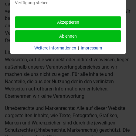
Verfügung stehen.
das Impressum, die Datenschutzerklärung, AGB oder
verpflichtende Belehrungen von Verbrauchern) handelt. Wir
behalten uns vor, die Inhalte vollständig oder teilweise zu
Akzeptieren
ändern oder zu löschen, soweit vertragliche
Verpflichtungen unberührt bleiben. Alle Angebote sind
Ablehnen
freibleibend und unverbindlich.
Weitere Informationen
|
Impressum
Links auf fremde Webseiten: Die Inhalte fremder
Webseiten, auf die wir direkt oder indirekt verweisen, liegen
außerhalb unseres Verantwortungsbereiches und wir
machen sie uns nicht zu eigen. Für alle Inhalte und
Nachteile, die aus der Nutzung der in den verlinkten
Webseiten aufrufbaren Informationen entstehen,
übernehmen wir keine Verantwortung.
Urheberrechte und Markenrechte: Alle auf dieser Website
dargestellten Inhalte, wie Texte, Fotografien, Grafiken,
Marken und Warenzeichen sind durch die jeweiligen
Schutzrechte (Urheberrechte, Markenrechte) geschützt. Die